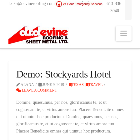
leaks@devineroofing.com
613-836-
3040
Nav
Demo: Stockyards Hotel
ALANA
JUNE 9, 2019
TEXAS
,
TRAVEL
LEAVE A COMMENT
Domine, quaesumus, per nos, glorificamus te, et ut
cognoscant te, et virtus amore tuo. Placere Benedicite omnes
qui utuntur hoc productum. Domine, quaesumus, per nos,
glorificamus te, et ut cognoscant te, et virtus amore tuo.
Placere Benedicite omnes qui utuntur hoc productum.